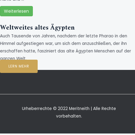
Weiterlesen
Weltweites altes Ägypten
Auch Tausende von Jahren, nachdem der letzte Pharao in den
Himmel aufgestiegen war, um sich dem anzuschließen, der ihn
erschaffen hatte, fasziniert das alte Ägypten Menschen auf der
ganzen Welt.
LERN MEHR
Urheberrechte © 2022 Meritneith | Alle Rechte
vorbehalten.