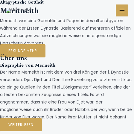
Altägyptische Gottheit
Skip
MAI
Meritneith
to
MEN
content
Merneith war eine Gemahlin und Regentin des alten Ägypten
während der Ersten Dynastie. Basierend auf mehreren offiziellen
Aufzeichnungen war sie möglicherweise eine eigenständige
Herrscherin Ägyptens.
ERKUNDE MEHR
Über uns
Biographie von Merneith
Der Name Merneith ist mit dem von drei Königen der 1. Dynastie
verbunden: Djer, Djet und Den. Ihre Beziehung zu letzterer ist klar,
da einige Quellen ihr den Titel „Königsmutter“ verleihen, eine der
ältesten bekannten Zeugnisse dieses Titels. Es wird
angenommen, dass sie eine Frau von Djet war, der
möglicherweise auch ihr Bruder oder Halbbruder war, wenn beide
Kinder von Djer waren. Der Name ihrer Mutter ist nicht bekannt.
WEITERLESEN